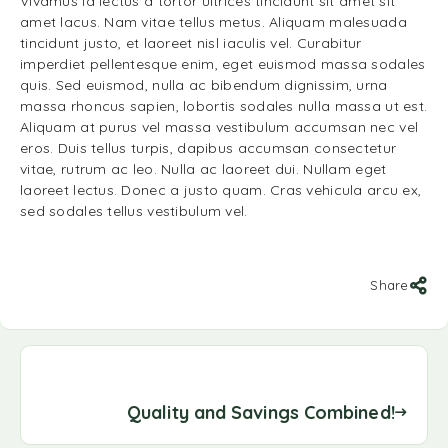
Vivamus id lectus a tortor ultrices tincidunt sit amet sit
amet lacus. Nam vitae tellus metus. Aliquam malesuada
tincidunt justo, et laoreet nisl iaculis vel. Curabitur
imperdiet pellentesque enim, eget euismod massa sodales
quis. Sed euismod, nulla ac bibendum dignissim, urna
massa rhoncus sapien, lobortis sodales nulla massa ut est.
Aliquam at purus vel massa vestibulum accumsan nec vel
eros. Duis tellus turpis, dapibus accumsan consectetur
vitae, rutrum ac leo. Nulla ac laoreet dui. Nullam eget
laoreet lectus. Donec a justo quam. Cras vehicula arcu ex,
sed sodales tellus vestibulum vel.
Share
Quality and Savings Combined!