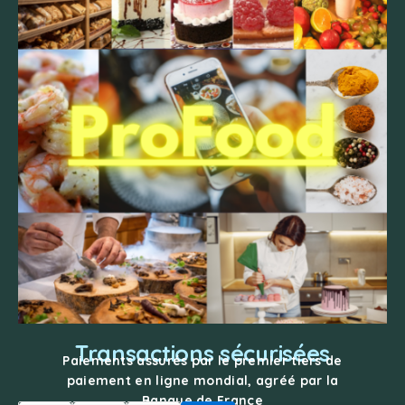
Transactions sécurisées
Paiements assurés par le premier tiers de
paiement en ligne mondial, agréé par la
Banque de France