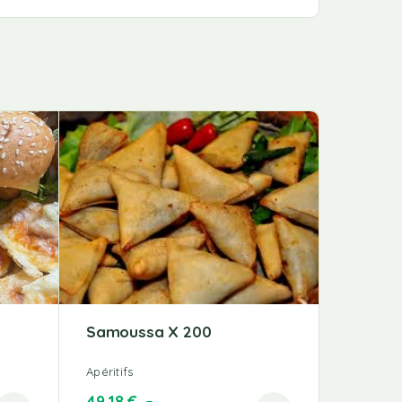
Samoussa X 200
Apéritifs
49,18
€
–