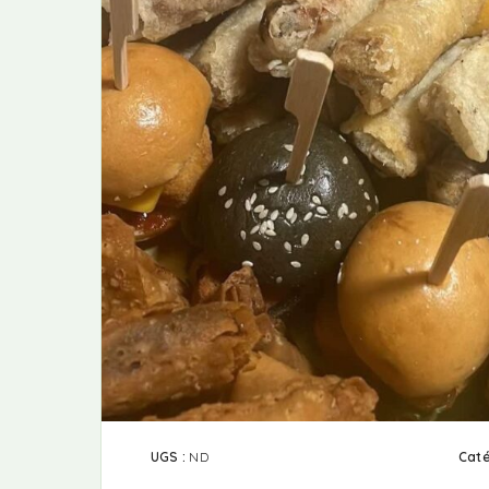
UGS :
ND
Caté