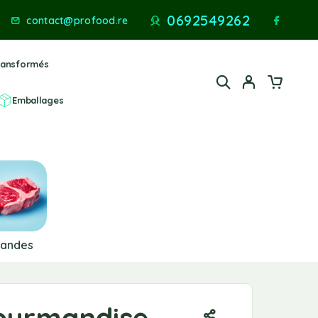
0692549262
contact@profood.re
ransformés
Emballages
iandes
Gourmandise