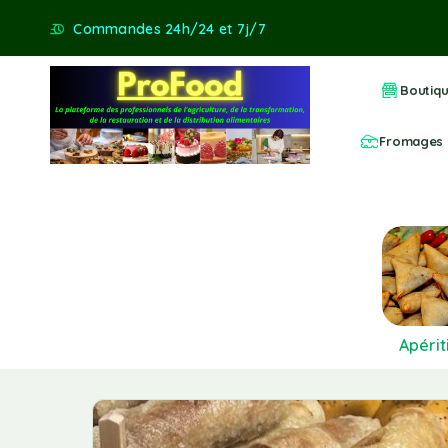
Commandes 24h/24 et 7j/7
Boutiq
Fromages
Apérit