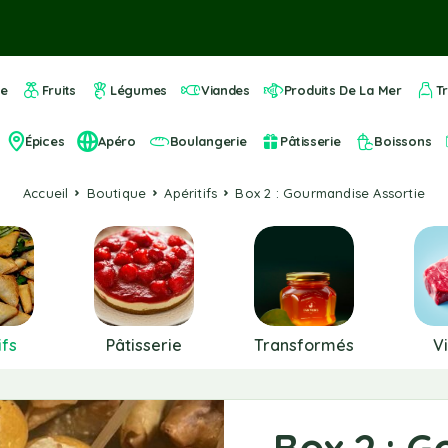
ue
Fruits
Légumes
Viandes
Produits De La Mer
T
Épices
Apéro
Boulangerie
Pâtisserie
Boissons
Accueil
Boutique
Apéritifs
Box 2 : Gourmandise Assortie
ifs
Pâtisserie
Transformés
V
Box 2 : 